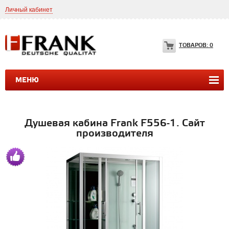
Личный кабинет
8(499)399-35-49
Frank.ltd@yahoo.com
ТОВАРОВ:
0
МЕНЮ
ДУШЕВЫЕ КАБИНЫ
ДУШЕВЫЕ БОКСЫ
ВАННЫ
Душевая кабина Frank F556-1. Сайт
производителя