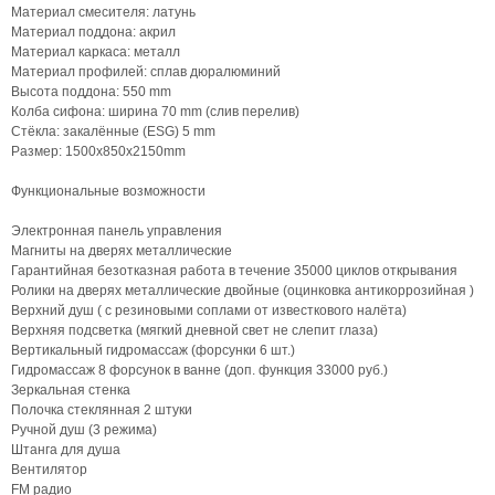
Материал смесителя: латунь
Материал поддона: акрил
Материал каркаса: металл
Материал профилей: сплав дюралюминий
Высота поддона: 550 mm
Колба сифона: ширина 70 mm (слив перелив)
Стёкла: закалённые (ESG) 5 mm
Размер: 1500х850х2150mm
Функциональные возможности
Электронная панель управления
Магниты на дверях металлические
Гарантийная безотказная работа в течение 35000 циклов открывания
Ролики на дверях металлические двойные (оцинковка антикоррозийная )
Верхний душ ( с резиновыми соплами от известкового налёта)
Верхняя подсветка (мягкий дневной свет не слепит глаза)
Вертикальный гидромассаж (форсунки 6 шт.)
Гидромассаж 8 форсунок в ванне (доп. функция 33000 руб.)
Зеркальная стенка
Полочка стеклянная 2 штуки
Ручной душ (3 режима)
Штанга для душа
Вентилятор
FM радио