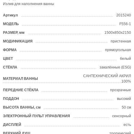
Излив для наполнения ванны
Артикул
2015240
?
МОДЕЛЬ
F556-1
?
РАЗМЕР, мм
1500х850х2150
?
МОДИФИКАЦИЯ
пристенная
ФОРМА
прямоугольная
?
ЦВЕТ
белый
?
СТЁКЛА
закалённые (ESG)
?
САНТЕХНИЧЕСКИЙ АКРИЛ
МАТЕРИАЛ ВАННЫ
?
100%
ПЕРЕДНИЕ СТЁКЛА
прозрачные
ПОДДОН
высокий
?
ВЫСОТА ВАННЫ, см
50 см
ЭЛЕКТРОННЫЙ ПУЛЬТ УПРАВЛЕНИЯ
сенсорный
ДИСПЛЕЙ
есть
ВЕРХНИЙ ДУШ
тропический