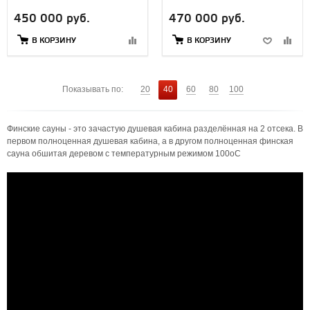
450 000 руб.
470 000 руб.
В КОРЗИНУ
В КОРЗИНУ
Показывать по:
20
40
60
80
100
Финские сауны - это зачастую душевая кабина разделённая на 2 отсека. В
первом полноценная душевая кабина, а в другом полноценная финская
сауна обшитая деревом с температурным режимом 100оС