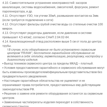
4.10. Самостоятельное устранение неисправностей: засоров
канализации, системы водоснабжения, смесителей, форсунок, ремонт
парогенератора, и др.
4.11. Отсутствует УЗО, ток утечки 30мА, размыкание контактов на 3мм.
(если требуется подключение к сети)
4.12. Отсутствуют фильтры грубой очистки воды со степенью очистки 100
микрон.
4.13. Отсутствуют редукторы давления, если давление в системе
превышает 4,5 кг/см2, согласно СНиП 2.04.02-84.
4.14. Канализационный отвод расположен выше 5 см от пола до центра
трубы.
! В случае, если оборудование не было установлено сервисным
центром “FRANK”, бесплатное гарантийное обслуживание не
включает в себя: отладку, герметизацию, регулировку, настройку и
диагностику изделия.
• Выезд техников сервисного центра за пределы МКАД – платный.
• Условия предоставления гарантийного и сервисного обслуживания могут
быть изменены производителем/официальным представительством без
предварительного уведомления.
• Настоящие гарантийные обязательства не ущемляют и не
ограничивают права потребителя, предоставленных ему действующим
законодательством РФ.
• Решение о замене или ремонте оборудования останется за сервисным
центром.
• Замененные части/агрегаты изделия переходят в собственность
сервисного Центра.