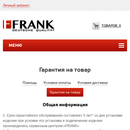
Личный кабинет
8(499)399-35-49
Frank.ltd@yahoo.com
ТОВАРОВ:
0
МЕНЮ
ДУШЕВЫЕ КАБИНЫ
ДУШЕВЫЕ БОКСЫ
ВАННЫ
Гарантия на товар
Помощь
Условия оплаты
Условия доставки
Гарантия на товар
Общая информация
1. Срок гарантийного обслуживания составляет 5 лет* со дня установки
изделия при условии что установка и подключение изделия
производились сервисным центром «FRANK»