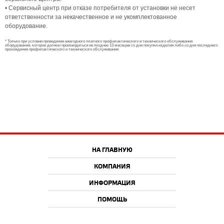
• Сервисный центр при отказе потребителя от установки не несет
ответственности за некачественное и не укомплектованное
оборудование.
* Только при условии проведения ежегодного платного профилактического и технического обслуживания
оборудования, которое должно производиться не позднее 13 месяцев со дня покупки изделия либо со дня последнего
прохождения профилактического и технического обслуживания
НА ГЛАВНУЮ
КОМПАНИЯ
ИНФОРМАЦИЯ
ПОМОЩЬ