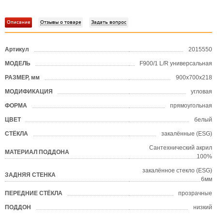
Описание
Отзывы о товаре
Задать вопрос
Артикул
2015550
?
МОДЕЛЬ
F900/1 L/R универсальная
?
РАЗМЕР, мм
900х700х218
?
МОДИФИКАЦИЯ
угловая
ФОРМА
прямоугольная
?
ЦВЕТ
белый
?
СТЁКЛА
закалённые (ESG)
?
Сантехнический акрил
МАТЕРИАЛ ПОДДОНА
?
100%
закалённое стекло (ESG)
ЗАДНЯЯ СТЕНКА
6мм
ПЕРЕДНИЕ СТЁКЛА
прозрачные
ПОДДОН
низкий
?