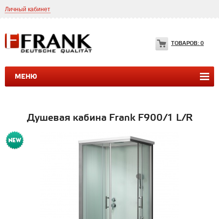
Личный кабинет
8(499)399-35-49
Frank.ltd@yahoo.com
ТОВАРОВ:
0
МЕНЮ
ДУШЕВЫЕ КАБИНЫ
ДУШЕВЫЕ БОКСЫ
ВАННЫ
Душевая кабина Frank F900/1 L/R