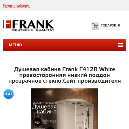
Личный кабинет
8(499)399-35-49
Frank.ltd@yahoo.com
ТОВАРОВ:
0
МЕНЮ
ДУШЕВЫЕ КАБИНЫ
ДУШЕВЫЕ БОКСЫ
ВАННЫ
Душевая кабина Frank F412R White
правосторонняя низкий поддон
прозрачное стекло.Сайт производителя