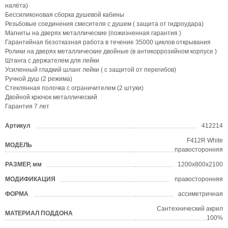
налёта)
Бессиликоновая сборка душевой кабины
Резьбовые соединения смесителя с душем ( защита от гидроудара)
Магниты на дверях металлические (пожизненная гарантия )
Гарантийная безотказная работа в течение 35000 циклов открывания
Ролики на дверях металлические двойные (в антикоррозийном корпусе )
Штанга с держателем для лейки
Усиленный гладкий шланг лейки ( с защитой от перегибов)
Ручной душ (2 режима)
Стеклянная полочка с ограничителем (2 штуки)
Двойной крючок металлический
Гарантия 7 лет
Артикул
412214
?
F412R White
МОДЕЛЬ
?
правосторонняя
РАЗМЕР, мм
1200х800х2100
?
МОДИФИКАЦИЯ
правосторонняя
ФОРМА
ассиметричная
?
Сантехнический акрил
МАТЕРИАЛ ПОДДОНА
?
100%