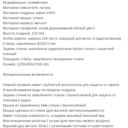
Модификация: асимметрия
Материал смесителя: латунь
Материал поддона: акрил 100%
Материал крыши: стекло
Материал каркаса: металл
Материал профилей: сплав дюралюминий (белый цвет)
Высота поддона: 150 mm
Колба сифона: ширина 100 mm (с ловушкой для волос и гидрозатвором)
Стёкла: закалённые (ESG) 5 mm
Задние стёкла: закалённое ударопрочное белое стекло с защитной
плёнкой
Передние стёкла: закалённое прозрачное стекло
Размер: 1200х800х2100 mm
Функциональные возможности
Нижний профиль имеет трубчатый уплотнитель для защиты от скрипа
И выплёскивания воды за пределы поддона
Задние стенки из закалённого стекла с бронеплёнкой для защиты от
осколков и удара
Крыша из закалённого 5мм стекла с бронеплёнкой
Крыша сделана из стекла (для высокой светопроницаемости)
Имеет плоскую поверхность, создавая красивый внешний вид
Вентиляционная решётка 2 штуки (для притока свежего воздуха)
Верхний душ металл 30см ( с резиновыми соплами от известкового