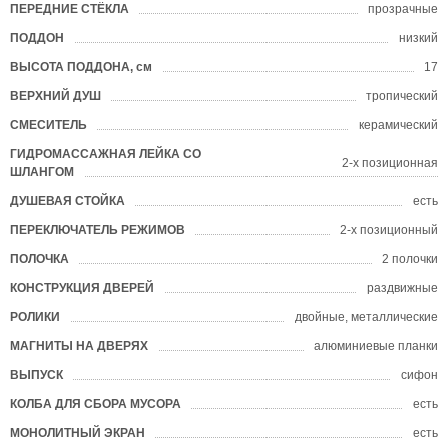
ПЕРЕДНИЕ СТЁКЛА
прозрачные
ПОДДОН
низкий
?
ВЫСОТА ПОДДОНА, см
17
ВЕРХНИЙ ДУШ
тропический
СМЕСИТЕЛЬ
керамический
ГИДРОМАССАЖНАЯ ЛЕЙКА СО
2-х позиционная
ШЛАНГОМ
ДУШЕВАЯ СТОЙКА
есть
ПЕРЕКЛЮЧАТЕЛЬ РЕЖИМОВ
2-х позиционный
ПОЛОЧКА
2 полочки
КОНСТРУКЦИЯ ДВЕРЕЙ
раздвижные
РОЛИКИ
двойные, металлические
МАГНИТЫ НА ДВЕРЯХ
алюминиевые планки
ВЫПУСК
сифон
КОЛБА ДЛЯ СБОРА МУСОРА
есть
МОНОЛИТНЫЙ ЭКРАН
есть