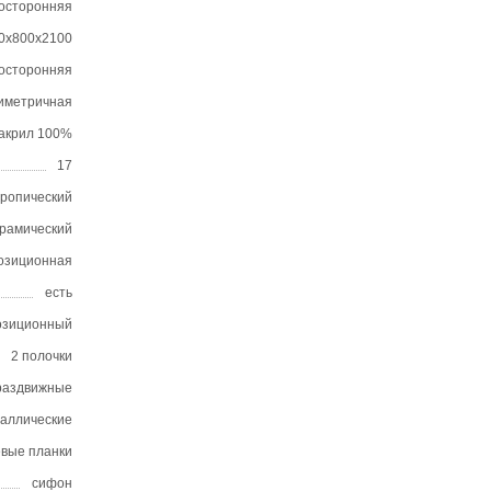
восторонняя
0х800х2100
осторонняя
иметричная
акрил 100%
17
тропический
ерамический
позиционная
есть
позиционный
2 полочки
раздвижные
таллические
вые планки
сифон