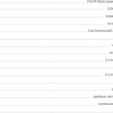
F412R Black пра
120
прав
асс
Сантехнический 
к
2-х 
2-х 
двойные, ме
алюминие