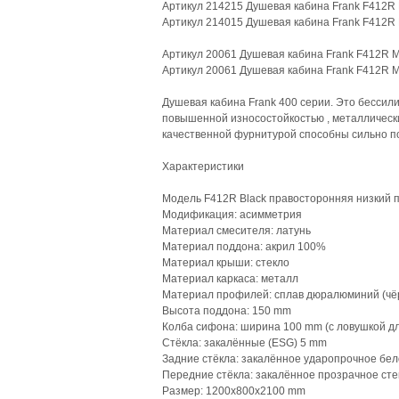
Артикул 214215 Душевая кабина Frank F412R 
Артикул 214015 Душевая кабина Frank F412R 
Артикул 20061 Душевая кабина Frank F412R М
Артикул 20061 Душевая кабина Frank F412R М
Душевая кабина Frank 400 серии. Это бессил
повышенной износостойкостью , металлическ
качественной фурнитурой способны сильно по
Характеристики
Модель F412R Black правосторонняя низкий 
Модификация: асимметрия
Материал смесителя: латунь
Материал поддона: акрил 100%
Материал крыши: стекло
Материал каркаса: металл
Материал профилей: сплав дюралюминий (чё
Высота поддона: 150 mm
Колба сифона: ширина 100 mm (с ловушкой дл
Стёкла: закалённые (ESG) 5 mm
Задние стёкла: закалённое ударопрочное бел
Передние стёкла: закалённое прозрачное сте
Размер: 1200х800х2100 mm