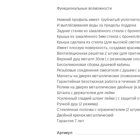
Функциональные возможности
Нижний профиль имеет трубчатый уплотнител
И выплёскивания воды за пределы поддона
Задние стенки из закалённого стекла с броне
Крыша из закалённого 5мм стекла с бронеплё
Крыша сделана из стекла (для высокой свет
Имеет плоскую поверхность, создавая краси
Вентиляционная решётка 2 штуки (для приток
Верхний душ металл 30см ( с резиновыми соп
Бессиликоновая сборка душевой кабины
Резьбовые соединения смесителя с душем ( з
Магниты на дверях металлические (пожизненн
Гарантийная безотказная работа в течение 3
Ролики на дверях металлические двойные (в 
Штанга с держателем для лейки
Усиленный гладкий шланг лейки ( с защитой о
Ручной душ (2 режима)
Стеклянная полочка с ограничителем (2 штуки
Двойной крючок металлический
Гарантия 7 лет
Артикул
?