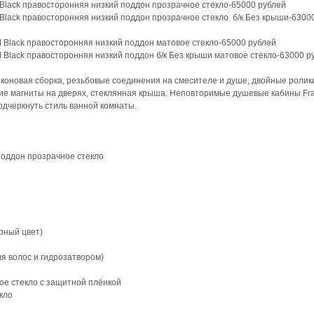
Black правосторонняя низкий поддон прозрачное стекло-65000 рублей
Black правосторонняя низкий поддон прозрачное стекло б/к Без крыши-6300
 Black правосторонняя низкий поддон матовое стекло-65000 рублей
 Black правосторонняя низкий поддон б/к Без крыши матовое стекло-63000 р
иконовая сборка, резьбовые соединения на смесителе и душе, двойные ролик
ие магниты на дверях, стеклянная крыша. Неповторимые душевые кабины Fra
дчеркнуть стиль ванной комнаты.
поддон прозрачное стекло
рный цвет)
я волос и гидрозатвором)
ое стекло с защитной плёнкой
кло