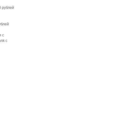
0 рублей
ублей
и с
nk с