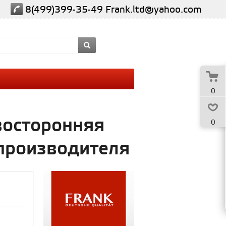
8(499)399-35-49
Frank.ltd@yahoo.com
0
восторонняя
0
 производителя