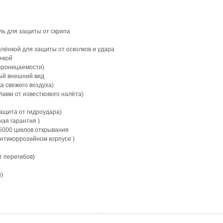
ь для защиты от скрипа
плёнкой для защиты от осколков и удара
нкой
опроницаемости)
вый внешний вид
а свежего воздуха)
лами от известкового налёта)
ащита от гидроудара)
ая гарантия )
5000 циклов открывания
антикоррозийном корпусе )
т перегибов)
)