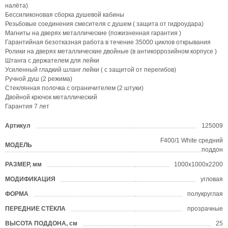
налёта)
Бессиликоновая сборка душевой кабины
Резьбовые соединения смесителя с душем ( защита от гидроудара)
Магниты на дверях металлические (пожизненная гарантия )
Гарантийная безотказная работа в течение 35000 циклов открывания
Ролики на дверях металлические двойные (в антикоррозийном корпусе )
Штанга с держателем для лейки
Усиленный гладкий шланг лейки ( с защитой от перегибов)
Ручной душ (2 режима)
Стеклянная полочка с ограничителем (2 штуки)
Двойной крючок металлический
Гарантия 7 лет
Артикул
125009
?
F400/1 White средний
МОДЕЛЬ
?
поддон
РАЗМЕР, мм
1000х1000х2200
?
МОДИФИКАЦИЯ
угловая
ФОРМА
полукруглая
?
ПЕРЕДНИЕ СТЁКЛА
прозрачные
ВЫСОТА ПОДДОНА, см
25