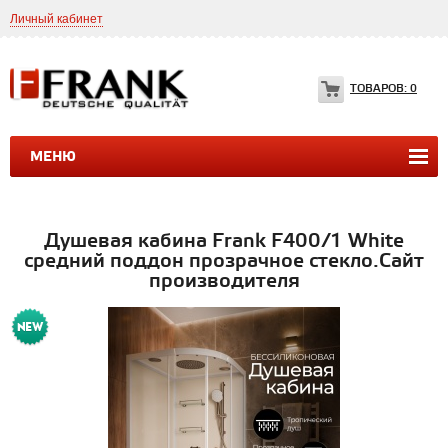
Личный кабинет
8(499)399-35-49
Frank.ltd@yahoo.com
ТОВАРОВ:
0
МЕНЮ
ДУШЕВЫЕ КАБИНЫ
ДУШЕВЫЕ БОКСЫ
ВАННЫ
Душевая кабина Frank F400/1 White
средний поддон прозрачное стекло.Сайт
производителя