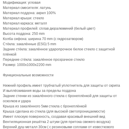
Модификация: угловая
Материал смесителя: латунь
Материал поддона: акрил 100%
Материал крыши: стекло
Материал каркаса: металл
Материал профилей: сплав дюралюминий (белый цвет)
Высота поддона: 250 mm
Колба сифона: ширина 70 mm (с гидрозатвором)
Стёкла: закалённые (ESG) 5 mm
Задние стёкла: закалённое ударопрочное белое стекло с защитной
плёнкой
Передние стёкла: закалённое прозрачное стекло
Размер: 1000х1000х2200 mm
Функциональные возможности
Нижний профиль имеет трубчатый уплотнитель для защиты от скрипа
И выплёскивания воды за пределы поддона
Задние стенки из закалённого стекла с бронеплёнкой для защиты от
осколков и удара
Крыша из закалённого 5мм стекла с бронеплёнкой
Крыша сделана из стекла (для высокой светопроницаемости)
Имеет плоскую поверхность, создавая красивый внешний вид
Вентиляционная решётка 2 штуки (для притока свежего воздуха)
Верхний душ металл 30см ( с резиновыми соплами от известкового