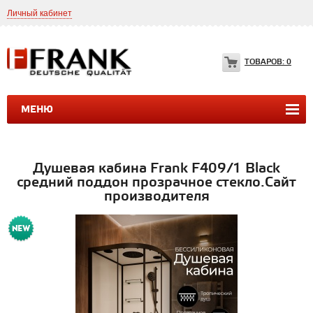
Личный кабинет
8(499)399-35-49
Frank.ltd@yahoo.com
ТОВАРОВ:
0
МЕНЮ
ДУШЕВЫЕ КАБИНЫ
ДУШЕВЫЕ БОКСЫ
ВАННЫ
Душевая кабина Frank F409/1 Black
средний поддон прозрачное стекло.Сайт
производителя