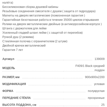
налёта)
Бессиликоновая сборка душевой кабины
Резьбовые соединения смесителя с душем ( защита от гидроудара)
Магниты на дверях металлические (пожизненная гарантия )
Гарантийная безотказная работа в течение 35000 циклов открывания
Ролики на дверях металлические двойные (в антикоррозийном корпусе )
Штанга с держателем для лейки
Усиленный гладкий шланг лейки ( с защитой от перегибов)
Ручной душ (2 режима)
Стеклянная полочка с ограничителем (2 штуки)
Двойной крючок металлический
Гарантия 7 лет
Артикул
139009
?
F409/1 Black средний
МОДЕЛЬ
?
поддон
РАЗМЕР, мм
900х900х2200
?
МОДИФИКАЦИЯ
угловая
ФОРМА
полукруглая
?
ПЕРЕДНИЕ СТЁКЛА
прозрачные
ВЫСОТА ПОДДОНА, см
25