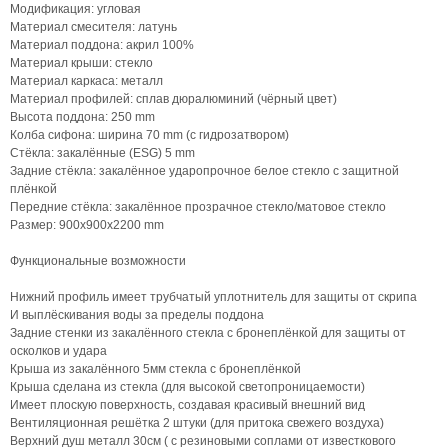
Модификация: угловая
Материал смесителя: латунь
Материал поддона: акрил 100%
Материал крыши: стекло
Материал каркаса: металл
Материал профилей: сплав дюралюминий (чёрный цвет)
Высота поддона: 250 mm
Колба сифона: ширина 70 mm (с гидрозатвором)
Стёкла: закалённые (ESG) 5 mm
Задние стёкла: закалённое ударопрочное белое стекло с защитной
плёнкой
Передние стёкла: закалённое прозрачное стекло/матовое стекло
Размер: 900х900х2200 mm
Функциональные возможности
Нижний профиль имеет трубчатый уплотнитель для защиты от скрипа
И выплёскивания воды за пределы поддона
Задние стенки из закалённого стекла с бронеплёнкой для защиты от
осколков и удара
Крыша из закалённого 5мм стекла с бронеплёнкой
Крыша сделана из стекла (для высокой светопроницаемости)
Имеет плоскую поверхность, создавая красивый внешний вид
Вентиляционная решётка 2 штуки (для притока свежего воздуха)
Верхний душ металл 30см ( с резиновыми соплами от известкового