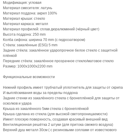
Модификация: угловая
Материал смесителя: латунь
Материал поддона: акрил 100%
Материал крыши: стекло
Материал каркаса: металл
Материал профилей: сплав дюралюминий (чёрный цвет)
Высота поддона: 250 mm
Колба сифона: ширина 70 mm (с гидрозатвором)
Стёкла: закалённые (ESG) 5 mm
Задние стёкла: закалённое ударопрочное белое стекло с защитной
плёнкой
Передние стёкла: закалённое прозрачное стекло/матовое стекло
Размер: 1000х1000х2200 mm
Функциональные возможности
Нижний профиль имеет трубчатый уплотнитель для защиты от скрипа
И выплёскивания воды за пределы поддона
Задние стенки из закалённого стекла с бронеплёнкой для защиты от
осколков и удара
Крыша из закалённого 5мм стекла с бронеплёнкой
Крыша сделана из стекла (для высокой светопроницаемости)
Имеет плоскую поверхность, создавая красивый внешний вид
Вентиляционная решётка 2 штуки (для притока свежего воздуха)
Верхний душ металл 30см ( с резиновыми соплами от известкового