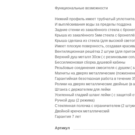
Функциональные возможности
Нижний профиль имеет трубчатый уплотнител
И выплёскивания воды за пределы поддона
Задние стенки из закалённого стекла с броне
Крыша из закалённого 5мм стекла с бронеплё
Крыша сделана из стекла (для высокой свет
Имеет плоскую поверхность, создавая краси
Вентиляционная решётка 2 штуки (для приток
Верхний душ металл 30см ( с резиновыми соп
Бессиликоновая сборка душевой кабины
Резьбовые соединения смесителя с душем ( з
Магниты на дверях металлические (пожизненн
Гарантийная безотказная работа в течение 3
Ролики на дверях металлические двойные (в 
Штанга с держателем для лейки
Усиленный гладкий шланг лейки ( с защитой о
Ручной душ (2 режима)
Стеклянная полочка с ограничителем (2 штуки
Двойной крючок металлический
Гарантия 7 лет
Артикул
?