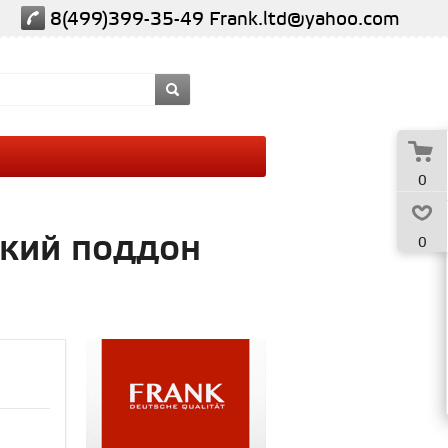
8(499)399-35-49
Frank.ltd@yahoo.com
0
зкий поддон
0