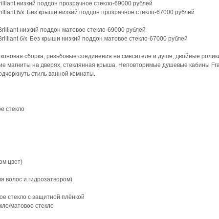
illiant низкий поддон прозрачное стекло-69000 рублей
illiant б/к Без крыши низкий поддон прозрачное стекло-67000 рублей
rilliant низкий поддон матовое стекло-69000 рублей
rilliant б/к Без крыши низкий поддон матовое стекло-67000 рублей
иконовая сборка, резьбовые соединения на смесителе и душе, двойные ролик
ие магниты на дверях, стеклянная крыша. Неповторимые душевые кабины Fra
дчеркнуть стиль ванной комнаты.
ое стекло
ом цвет)
я волос и гидрозатвором)
ое стекло с защитной плёнкой
кло/матовое стекло