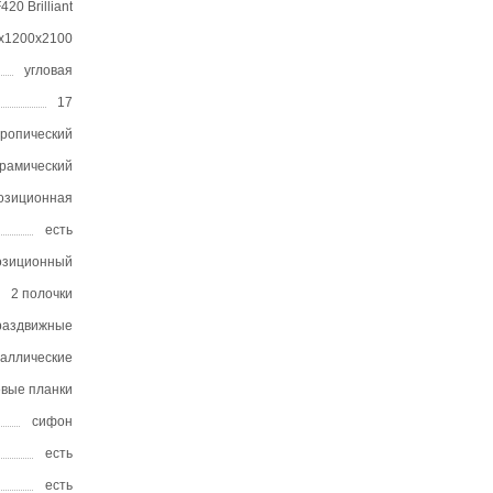
420 Brilliant
х1200х2100
угловая
17
тропический
ерамический
позиционная
есть
позиционный
2 полочки
раздвижные
таллические
вые планки
сифон
есть
есть