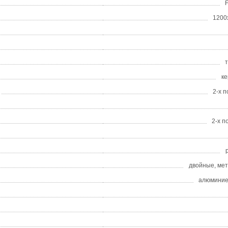
F
1200
к
2-х 
2-х 
двойные, ме
алюминие