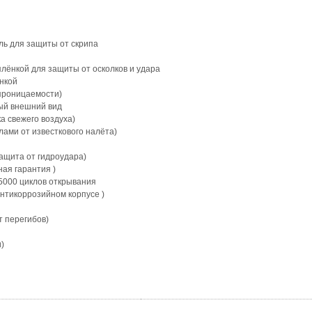
ь для защиты от скрипа
плёнкой для защиты от осколков и удара
нкой
опроницаемости)
вый внешний вид
а свежего воздуха)
лами от известкового налёта)
ащита от гидроудара)
ая гарантия )
5000 циклов открывания
антикоррозийном корпусе )
т перегибов)
)