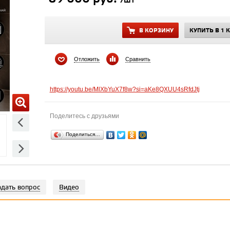
/шт
В КОРЗИНУ
КУПИТЬ В 1 
Отложить
Сравнить
https://youtu.be/MlXbYuX7f8w?si=aKe8QXUU4sRfdJtj
Поделитесь с друзьями
Поделиться…
адать вопрос
Видео