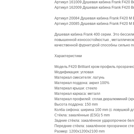
Артикул 161009 Душевая кабина Frank F420 Br
Артикул 162009 Душевая кабина Frank F420 Br
Артикул 20084 Душевая кабина Frank F420 М B
Артикул 20085 Душевая кабина Frank F420 М B
Душевая кабина Frank 400 серии. Это бессил
повышенной износостойкостью , металлическ
качественной фурнитурой способны сильно по
Характеристики
Модель F420 Brilliant хром профиль прозрачн
Модификация: угловая
Материал смесителя: латунь
Материал поддона: акрил 100%
Материал крыши: стекло
Материал каркаса: металл
Материал профилей: сплав дюралюминий (хр
Высота поддона: 150 mm
Колба сифона: ширина 100 mm (с ловушкой дл
Стёкла: закалённые (ESG) 5 mm
Задние стёкла: закалённое ударопрочное бел
Передние стёкла: закалённое прозрачное сте
Размер: 1200х1200х2100 mm