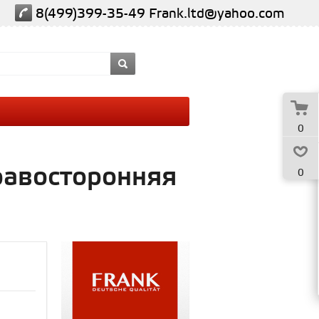
8(499)399-35-49
Frank.ltd@yahoo.com
0
правосторонняя
0