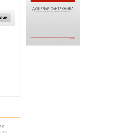
КЛИК
и с
nk с