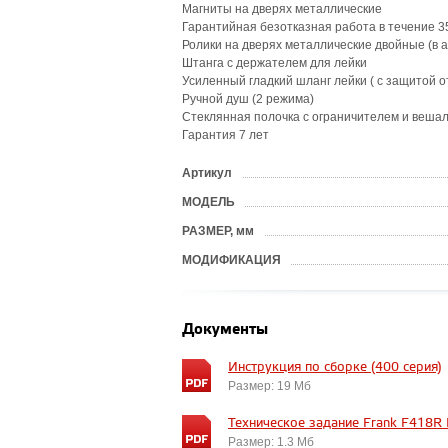
Магниты на дверях металлические
Гарантийная безотказная работа в течение 3
Ролики на дверях металлические двойные (в 
Штанга с держателем для лейки
Усиленный гладкий шланг лейки ( с защитой о
Ручной душ (2 режима)
Стеклянная полочка с ограничителем и вешал
Гарантия 7 лет
Артикул
?
МОДЕЛЬ
?
РАЗМЕР, мм
?
МОДИФИКАЦИЯ
Документы
Инструкция по сборке (400 серия)
Размер: 19 Мб
Техническое задание Frank F418R Br
Размер: 1.3 Мб