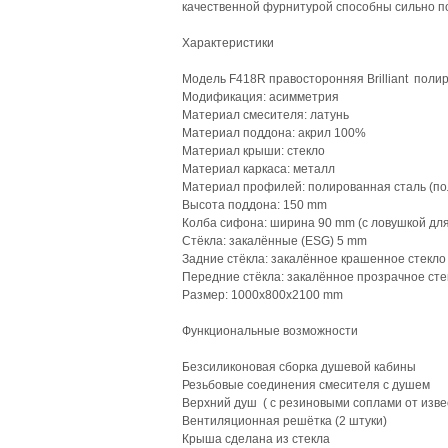
качественной фурнитурой способны сильно по
Характеристики
Модель F418R правосторонняя Brilliant пол
Модификация: асимметрия
Материал смесителя: латунь
Материал поддона: акрил 100%
Материал крыши: стекло
Материал каркаса: металл
Материал профилей: полированная сталь (п
Высота поддона: 150 mm
Колба сифона: ширина 90 mm (с ловушкой для
Стёкла: закалённые (ESG) 5 mm
Задние стёкла: закалённое крашенное стекло
Передние стёкла: закалённое прозрачное сте
Размер: 1000х800х2100 mm
Функциональные возможности
Безсиликоновая сборка душевой кабины
Резьбовые соединения смесителя с душем
Верхний душ ( с резиновыми соплами от изве
Вентиляционная решётка (2 штуки)
Крыша сделана из стекла