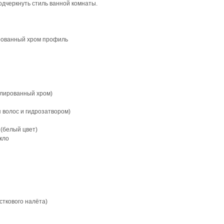
дчеркнуть стиль ванной комнаты.
ированный хром профиль
олированный хром)
 волос и гидрозатвором)
 (белый цвет)
кло
сткового налёта)