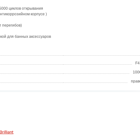
5000 циклов открывания
антикоррозийном корпусе )
т перегибов)
кой для банных аксессуаров
F4
100
прав
illiant