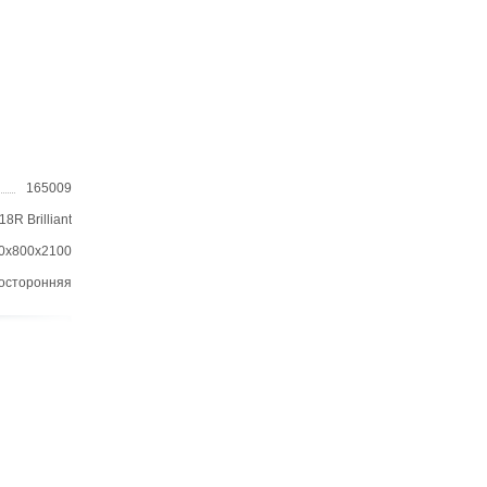
165009
18R Brilliant
0х800х2100
осторонняя