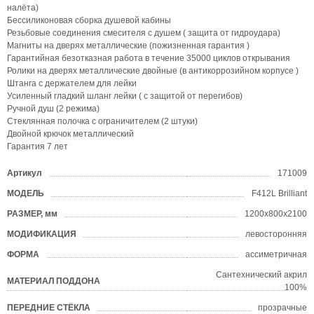
налёта)
Бессиликоновая сборка душевой кабины
Резьбовые соединения смесителя с душем ( защита от гидроудара)
Магниты на дверях металлические (пожизненная гарантия )
Гарантийная безотказная работа в течение 35000 циклов открывания
Ролики на дверях металлические двойные (в антикоррозийном корпусе )
Штанга с держателем для лейки
Усиленный гладкий шланг лейки ( с защитой от перегибов)
Ручной душ (2 режима)
Стеклянная полочка с ограничителем (2 штуки)
Двойной крючок металлический
Гарантия 7 лет
Артикул
171009
?
МОДЕЛЬ
F412L Brilliant
?
РАЗМЕР, мм
1200х800х2100
?
МОДИФИКАЦИЯ
левосторонняя
ФОРМА
ассиметричная
?
Сантехнический акрил
МАТЕРИАЛ ПОДДОНА
?
100%
ПЕРЕДНИЕ СТЁКЛА
прозрачные