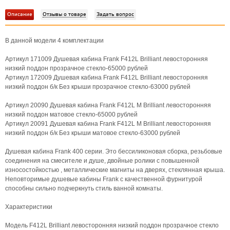
Описание
Отзывы о товаре
Задать вопрос
В данной модели 4 комплектации
Артикул 171009 Душевая кабина Frank F412L Brilliant левосторонняя
низкий поддон прозрачное стекло-65000 рублей
Артикул 172009 Душевая кабина Frank F412L Brilliant левосторонняя
низкий поддон б/к Без крыши прозрачное стекло-63000 рублей
Артикул 20090 Душевая кабина Frank F412L М Brilliant левосторонняя
низкий поддон матовое стекло-65000 рублей
Артикул 20091 Душевая кабина Frank F412L М Brilliant левосторонняя
низкий поддон б/к Без крыши матовое стекло-63000 рублей
Душевая кабина Frank 400 серии. Это бессиликоновая сборка, резьбовые
соединения на смесителе и душе, двойные ролики с повышенной
износостойкостью , металлические магниты на дверях, стеклянная крыша.
Неповторимые душевые кабины Frank с качественной фурнитурой
способны сильно подчеркнуть стиль ванной комнаты.
Характеристики
Модель F412L Brilliant левосторонняя низкий поддон прозрачное стекло