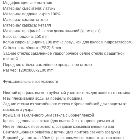
Модификация: асимметрия
Материал смесителя: латунь
Материал поддона: акрил 100%
Материал крыши: стекло
Материал каркаса: металл
Материал профилей: сплав дюралюминий (хром цвет)
Высота поддона: 150 mm
Колба сифона: ширина 100 mm (с ловушкой для волос и гидрозатвором)
Стёкла: закалённые (ESG) 5 mm
Задние стёкла: закалённое ударопрочное белое стекло с защитной
плёнкой
Передние стёкла: закалённое прозрачное стекло
Размер: 1200х800х2100 mm
Функциональные возможности
Нижний профиль имеет трубчатый уплотнитель для защиты от скрипа
И выплёскивания воды за пределы поддона
Задние стенки из закалённого стекла с бронеплёнкой для защиты от
осколков и удара
Крыша из закалённого 5мм стекла с бронеплёнкой
Крыша сделана из стекла (для высокой светопроницаемости)
Имеет плоскую поверхность, создавая красивый внешний вид
Вентиляционная решётка 2 штуки (для притока свежего воздуха)
Верхний душ металл 30см ( с резиновыми соплами от известкового