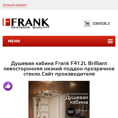
Личный кабинет
8(499)399-35-49
Frank.ltd@yahoo.com
ТОВАРОВ:
0
МЕНЮ
ДУШЕВЫЕ КАБИНЫ
ДУШЕВЫЕ БОКСЫ
ВАННЫ
Душевая кабина Frank F412L Brilliant
левосторонняя низкий поддон прозрачное
стекло.Сайт производителя