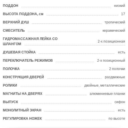
ПОДДОН
низкий
?
ВЫСОТА ПОДДОНА, см
17
ВЕРХНИЙ ДУШ
тропический
СМЕСИТЕЛЬ
керамический
ГИДРОМАССАЖНАЯ ЛЕЙКА СО
2-х позиционная
ШЛАНГОМ
ДУШЕВАЯ СТОЙКА
есть
ПЕРЕКЛЮЧАТЕЛЬ РЕЖИМОВ
2-х позиционный
ПОЛОЧКА
2 полочки
КОНСТРУКЦИЯ ДВЕРЕЙ
раздвижные
РОЛИКИ
двойные, металлические
МАГНИТЫ НА ДВЕРЯХ
алюминиевые планки
ВЫПУСК
сифон
МОНОЛИТНЫЙ ЭКРАН
есть
РЕГУЛИРОВКА НОЖЕК
по высоте