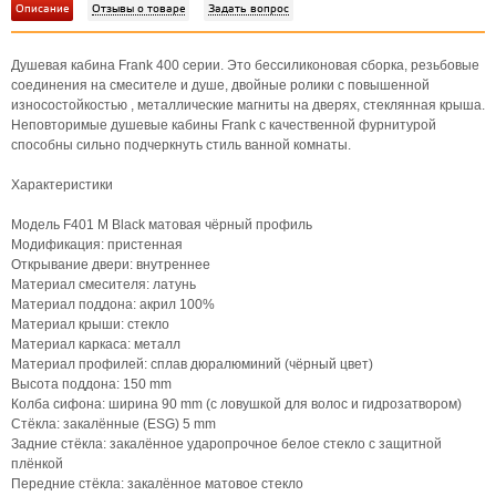
Описание
Отзывы о товаре
Задать вопрос
Душевая кабина Frank 400 серии. Это бессиликоновая сборка, резьбовые
соединения на смесителе и душе, двойные ролики с повышенной
износостойкостью , металлические магниты на дверях, стеклянная крыша.
Неповторимые душевые кабины Frank с качественной фурнитурой
способны сильно подчеркнуть стиль ванной комнаты.
Характеристики
Модель F401 M Black матовая чёрный профиль
Модификация: пристенная
Открывание двери: внутреннее
Материал смесителя: латунь
Материал поддона: акрил 100%
Материал крыши: стекло
Материал каркаса: металл
Материал профилей: сплав дюралюминий (чёрный цвет)
Высота поддона: 150 mm
Колба сифона: ширина 90 mm (с ловушкой для волос и гидрозатвором)
Стёкла: закалённые (ESG) 5 mm
Задние стёкла: закалённое ударопрочное белое стекло с защитной
плёнкой
Передние стёкла: закалённое матовое стекло