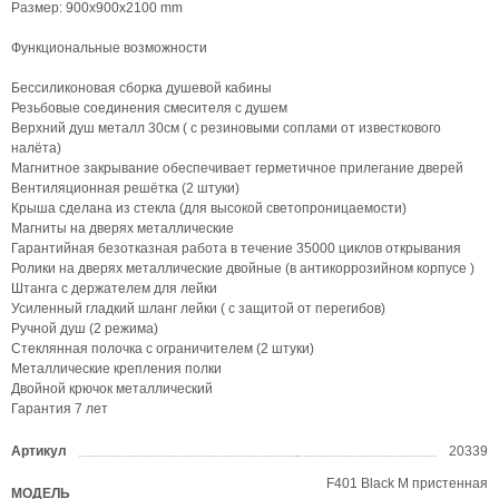
Размер: 900х900х2100 mm
Функциональные возможности
Бессиликоновая сборка душевой кабины
Резьбовые соединения смесителя с душем
Верхний душ металл 30см ( с резиновыми соплами от известкового
налёта)
Магнитное закрывание обеспечивает герметичное прилегание дверей
Вентиляционная решётка (2 штуки)
Крыша сделана из стекла (для высокой светопроницаемости)
Магниты на дверях металлические
Гарантийная безотказная работа в течение 35000 циклов открывания
Ролики на дверях металлические двойные (в антикоррозийном корпусе )
Штанга с держателем для лейки
Усиленный гладкий шланг лейки ( с защитой от перегибов)
Ручной душ (2 режима)
Стеклянная полочка с ограничителем (2 штуки)
Металлические крепления полки
Двойной крючок металлический
Гарантия 7 лет
Артикул
20339
?
F401 Black M пристенная
МОДЕЛЬ
?