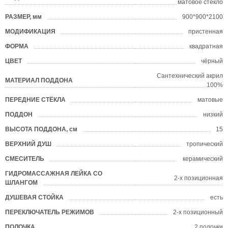
матовое стекло
РАЗМЕР, мм
900*900*2100
?
МОДИФИКАЦИЯ
пристенная
ФОРМА
квадратная
?
ЦВЕТ
чёрный
?
Сантехнический акрил
МАТЕРИАЛ ПОДДОНА
?
100%
ПЕРЕДНИЕ СТЁКЛА
матовые
ПОДДОН
низкий
?
ВЫСОТА ПОДДОНА, см
15
ВЕРХНИЙ ДУШ
тропический
СМЕСИТЕЛЬ
керамический
ГИДРОМАССАЖНАЯ ЛЕЙКА СО
2-х позиционная
ШЛАНГОМ
ДУШЕВАЯ СТОЙКА
есть
ПЕРЕКЛЮЧАТЕЛЬ РЕЖИМОВ
2-х позиционный
ПОЛОЧКА
2 полочки