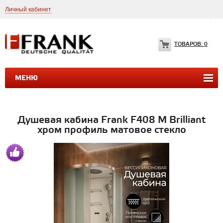
Личный кабинет
8(499)399-35-49
Frank.ltd@yahoo.com
ТОВАРОВ:
0
МЕНЮ
ДУШЕВЫЕ КАБИНЫ
ДУШЕВЫЕ БОКСЫ
ВАННЫ
Душевая кабина Frank F408 M Brilliant
хром профиль матовое стекло