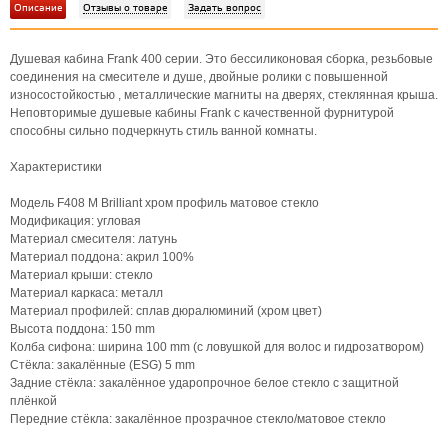
Описание
Отзывы о товаре
Задать вопрос
Душевая кабина Frank 400 серии. Это бессиликоновая сборка, резьбовые
соединения на смесителе и душе, двойные ролики с повышенной
износостойкостью , металлические магниты на дверях, стеклянная крыша.
Неповторимые душевые кабины Frank с качественной фурнитурой
способны сильно подчеркнуть стиль ванной комнаты.
Характеристики
Модель F408 M Brilliant хром профиль матовое стекло
Модификация: угловая
Материал смесителя: латунь
Материал поддона: акрил 100%
Материал крыши: стекло
Материал каркаса: металл
Материал профилей: сплав дюралюминий (хром цвет)
Высота поддона: 150 mm
Колба сифона: ширина 100 mm (с ловушкой для волос и гидрозатвором)
Стёкла: закалённые (ESG) 5 mm
Задние стёкла: закалённое ударопрочное белое стекло с защитной
плёнкой
Передние стёкла: закалённое прозрачное стекло/матовое стекло