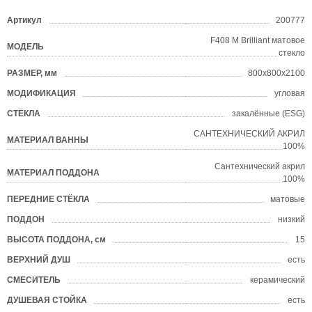
Артикул
200777
?
F408 M Brilliant матовое
МОДЕЛЬ
?
стекло
РАЗМЕР, мм
800х800х2100
?
МОДИФИКАЦИЯ
угловая
СТЁКЛА
закалённые (ESG)
?
САНТЕХНИЧЕСКИЙ АКРИЛ
МАТЕРИАЛ ВАННЫ
?
100%
Сантехнический акрил
МАТЕРИАЛ ПОДДОНА
?
100%
ПЕРЕДНИЕ СТЁКЛА
матовые
ПОДДОН
низкий
?
ВЫСОТА ПОДДОНА, см
15
ВЕРХНИЙ ДУШ
есть
СМЕСИТЕЛЬ
керамический
ДУШЕВАЯ СТОЙКА
есть