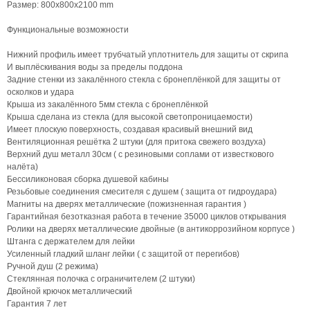
Размер: 800х800х2100 mm
Функциональные возможности
Нижний профиль имеет трубчатый уплотнитель для защиты от скрипа
И выплёскивания воды за пределы поддона
Задние стенки из закалённого стекла с бронеплёнкой для защиты от
осколков и удара
Крыша из закалённого 5мм стекла с бронеплёнкой
Крыша сделана из стекла (для высокой светопроницаемости)
Имеет плоскую поверхность, создавая красивый внешний вид
Вентиляционная решётка 2 штуки (для притока свежего воздуха)
Верхний душ металл 30см ( с резиновыми соплами от известкового
налёта)
Бессиликоновая сборка душевой кабины
Резьбовые соединения смесителя с душем ( защита от гидроудара)
Магниты на дверях металлические (пожизненная гарантия )
Гарантийная безотказная работа в течение 35000 циклов открывания
Ролики на дверях металлические двойные (в антикоррозийном корпусе )
Штанга с держателем для лейки
Усиленный гладкий шланг лейки ( с защитой от перегибов)
Ручной душ (2 режима)
Стеклянная полочка с ограничителем (2 штуки)
Двойной крючок металлический
Гарантия 7 лет