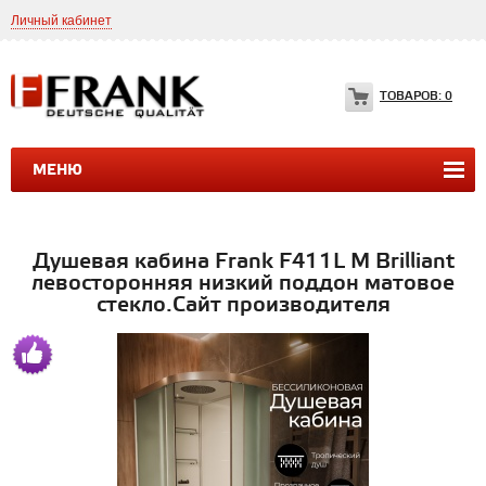
Личный кабинет
8(499)399-35-49
Frank.ltd@yahoo.com
ТОВАРОВ:
0
МЕНЮ
ДУШЕВЫЕ КАБИНЫ
ДУШЕВЫЕ БОКСЫ
ВАННЫ
Душевая кабина Frank F411L М Brilliant
левосторонняя низкий поддон матовое
стекло.Сайт производителя