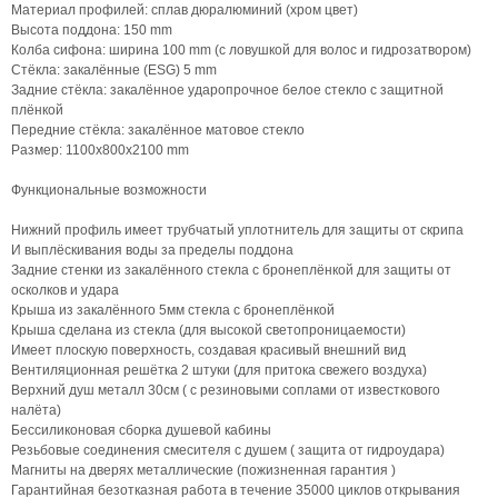
Материал профилей: сплав дюралюминий (хром цвет)
Высота поддона: 150 mm
Колба сифона: ширина 100 mm (с ловушкой для волос и гидрозатвором)
Стёкла: закалённые (ESG) 5 mm
Задние стёкла: закалённое ударопрочное белое стекло с защитной
плёнкой
Передние стёкла: закалённое матовое стекло
Размер: 1100х800х2100 mm
Функциональные возможности
Нижний профиль имеет трубчатый уплотнитель для защиты от скрипа
И выплёскивания воды за пределы поддона
Задние стенки из закалённого стекла с бронеплёнкой для защиты от
осколков и удара
Крыша из закалённого 5мм стекла с бронеплёнкой
Крыша сделана из стекла (для высокой светопроницаемости)
Имеет плоскую поверхность, создавая красивый внешний вид
Вентиляционная решётка 2 штуки (для притока свежего воздуха)
Верхний душ металл 30см ( с резиновыми соплами от известкового
налёта)
Бессиликоновая сборка душевой кабины
Резьбовые соединения смесителя с душем ( защита от гидроудара)
Магниты на дверях металлические (пожизненная гарантия )
Гарантийная безотказная работа в течение 35000 циклов открывания