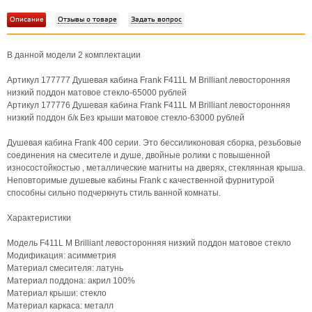
Описание
Отзывы о товаре
Задать вопрос
В данной модели 2 комплектации
Артикул 177777 Душевая кабина Frank F411L М Brilliant левосторонняя
низкий поддон матовое стекло-65000 рублей
Артикул 177776 Душевая кабина Frank F411L М Brilliant левосторонняя
низкий поддон б/к Без крыши матовое стекло-63000 рублей
Душевая кабина Frank 400 серии. Это бессиликоновая сборка, резьбовые
соединения на смесителе и душе, двойные ролики с повышенной
износостойкостью , металлические магниты на дверях, стеклянная крыша.
Неповторимые душевые кабины Frank с качественной фурнитурой
способны сильно подчеркнуть стиль ванной комнаты.
Характеристики
Модель F411L M Brilliant левосторонняя низкий поддон матовое стекло
Модификация: асимметрия
Материал смесителя: латунь
Материал поддона: акрил 100%
Материал крыши: стекло
Материал каркаса: металл