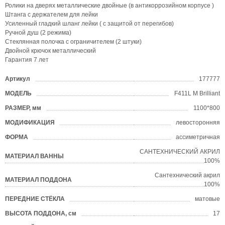
Ролики на дверях металлические двойные (в антикоррозийном корпусе )
Штанга с держателем для лейки
Усиленный гладкий шланг лейки ( с защитой от перегибов)
Ручной душ (2 режима)
Стеклянная полочка с ограничителем (2 штуки)
Двойной крючок металлический
Гарантия 7 лет
Артикул
177777
?
МОДЕЛЬ
F411L М Brilliant
?
РАЗМЕР, мм
1100*800
?
МОДИФИКАЦИЯ
левосторонняя
ФОРМА
ассиметричная
?
САНТЕХНИЧЕСКИЙ АКРИЛ
МАТЕРИАЛ ВАННЫ
?
100%
Сантехнический акрил
МАТЕРИАЛ ПОДДОНА
?
100%
ПЕРЕДНИЕ СТЁКЛА
матовые
ВЫСОТА ПОДДОНА, см
17