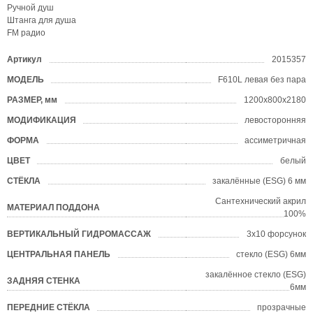
Ручной душ
Штанга для душа
FM радио
Артикул
2015357
?
МОДЕЛЬ
F610L левая без пара
?
РАЗМЕР, мм
1200х800х2180
?
МОДИФИКАЦИЯ
левосторонняя
ФОРМА
ассиметричная
?
ЦВЕТ
белый
?
СТЁКЛА
закалённые (ESG) 6 мм
?
Сантехнический акрил
МАТЕРИАЛ ПОДДОНА
?
100%
ВЕРТИКАЛЬНЫЙ ГИДРОМАССАЖ
3x10 форсунок
?
ЦЕНТРАЛЬНАЯ ПАНЕЛЬ
стекло (ESG) 6мм
закалённое стекло (ESG)
ЗАДНЯЯ СТЕНКА
6мм
ПЕРЕДНИЕ СТЁКЛА
прозрачные