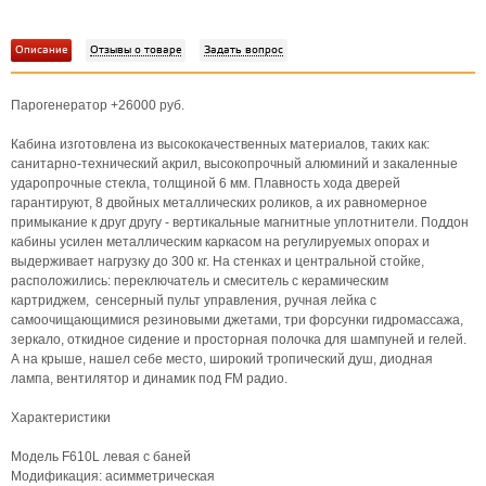
Описание
Отзывы о товаре
Задать вопрос
Парогенератор +26000 руб.
Кабина изготовлена из высококачественных материалов, таких как:
санитарно-технический акрил, высокопрочный алюминий и закаленные
ударопрочные стекла, толщиной 6 мм. Плавность хода дверей
гарантируют, 8 двойных металлических роликов, а их равномерное
примыкание к друг другу - вертикальные магнитные уплотнители. Поддон
кабины усилен металлическим каркасом на регулируемых опорах и
выдерживает нагрузку до 300 кг. На стенках и центральной стойке,
расположились: переключатель и смеситель с керамическим
картриджем, сенсерный пульт управления, ручная лейка с
самоочищающимися резиновыми джетами, три форсунки гидромассажа,
зеркало, откидное сидение и просторная полочка для шампуней и гелей.
А на крыше, нашел себе место, широкий тропический душ, диодная
лампа, вентилятор и динамик под FM радио.
Характеристики
Модель F610L левая с баней
Модификация: асимметрическая