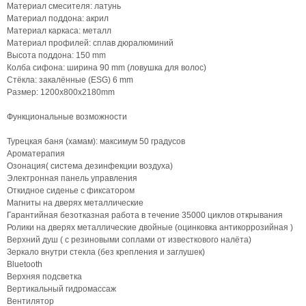
Материал смесителя: латунь
Материал поддона: акрил
Материал каркаса: металл
Материал профилей: сплав дюралюминий
Высота поддона: 150 mm
Колба сифона: ширина 90 mm (ловушка для волос)
Стёкла: закалённые (ESG) 6 mm
Размер: 1200х800х2180mm
Функциональные возможности
Турецкая баня (хамам): максимум 50 градусов
Ароматерапия
Озонация( система дезинфекции воздуха)
Электронная панель управления
Откидное сиденье с фиксатором
Магниты на дверях металлические
Гарантийная безотказная работа в течение 35000 циклов открывания
Ролики на дверях металлические двойные (оцинковка антикоррозийная )
Верхний душ ( с резиновыми соплами от известкового налёта)
Зеркало внутри стекла (без крепления и заглушек)
Bluetooth
Верхняя подсветка
Вертикальный гидромассаж
Вентилятор