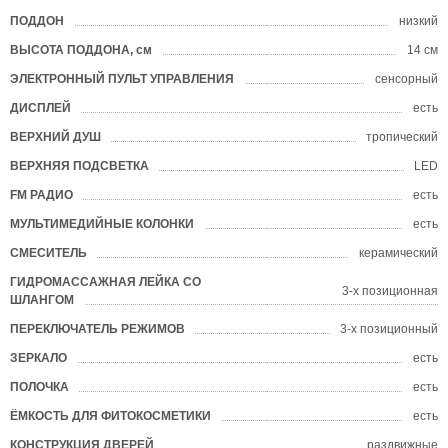
ПОДДОН
низкий
?
ВЫСОТА ПОДДОНА, см
14 см
ЭЛЕКТРОННЫЙ ПУЛЬТ УПРАВЛЕНИЯ
сенсорный
ДИСПЛЕЙ
есть
ВЕРХНИЙ ДУШ
тропический
ВЕРХНЯЯ ПОДСВЕТКА
LED
FM РАДИО
есть
МУЛЬТИМЕДИЙНЫЕ КОЛОНКИ
есть
СМЕСИТЕЛЬ
керамический
ГИДРОМАССАЖНАЯ ЛЕЙКА СО
3-х позиционная
ШЛАНГОМ
ПЕРЕКЛЮЧАТЕЛЬ РЕЖИМОВ
3-х позиционный
ЗЕРКАЛО
есть
ПОЛОЧКА
есть
ЁМКОСТЬ ДЛЯ ФИТОКОСМЕТИКИ
есть
КОНСТРУКЦИЯ ДВЕРЕЙ
раздвижные