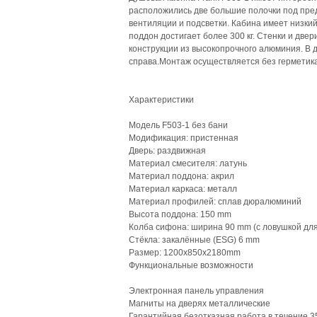
расположились две большие полочки под пред
вентиляции и подсветки. Кабина имеет низкий
поддон достигает более 300 кг. Стенки и две
конструкции из высокопрочного алюминия. В 
справа.Монтаж осуществляется без герметик
Характеристики
Модель F503-1 без бани
Модификация: пристенная
Дверь: раздвижная
Материал смесителя: латунь
Материал поддона: акрил
Материал каркаса: металл
Материал профилей: сплав дюралюминий
Высота поддона: 150 mm
Колба сифона: ширина 90 mm (с ловушкой для
Стёкла: закалённые (ESG) 6 mm
Размер: 1200х850х2180mm
Функциональные возможности
Электронная панель управления
Магниты на дверях металлические
Гарантийная безотказная работа в течение 3