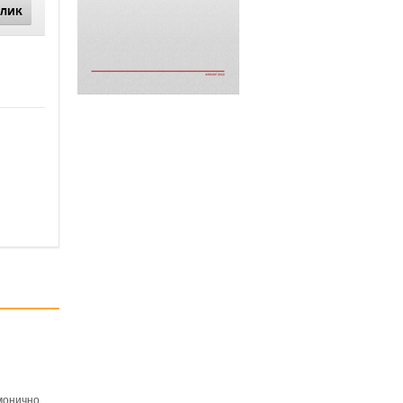
КЛИК
рмонично