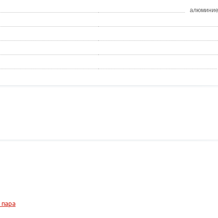
алюминие
 пара