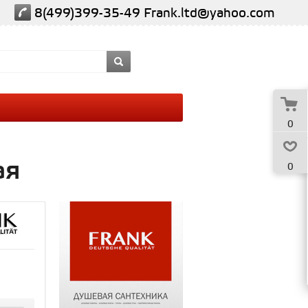
8(499)399-35-49
Frank.ltd@yahoo.com
0
ая
0