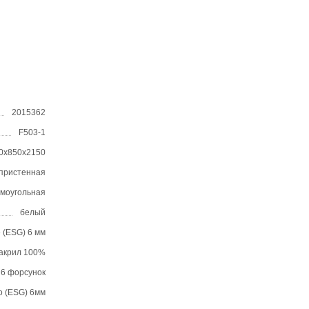
2015362
F503-1
0х850х2150
пристенная
моугольная
белый
 (ESG) 6 мм
акрил 100%
6 форсунок
о (ESG) 6мм