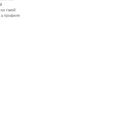
ой
 на такой
, а профиля