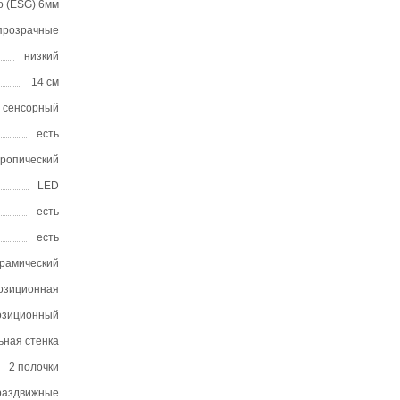
о (ESG) 6мм
прозрачные
низкий
14 см
сенсорный
есть
тропический
LED
есть
есть
ерамический
позиционная
позиционный
ьная стенка
2 полочки
раздвижные