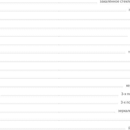
закалённое стекл
к
3-х 
3-х 
зеркал