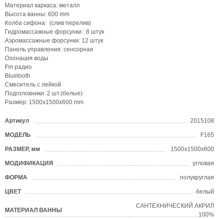
Материал каркаса: металл
Высота ванны: 600 mm
Колба сифона: (слив перелив)
Гидромассажные форсунки : 8 штук
Аэромассажные форсунки: 12 штук
Панель управления: сенсорная
Озонация воды
Fm радио
Bluetooth
Смеситель с лейкой
Подголовники: 2 шт.(белые)
Размер: 1500х1500х600 mm
Артикул
2015108
?
МОДЕЛЬ
F165
?
РАЗМЕР, мм
1500х1500х600
?
МОДИФИКАЦИЯ
угловая
ФОРМА
полукруглая
?
ЦВЕТ
белый
?
САНТЕХНИЧЕСКИЙ АКРИЛ
МАТЕРИАЛ ВАННЫ
?
100%