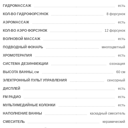
ГИДРОМАССАЖ
есть
?
КОЛ-ВО ГИДРОФОРСУНОК
8 форсунок
?
АЭРОМАССАЖ
есть
?
КОЛ-ВО АЭРО ФОРСУНОК
12 форсунок
?
ВОЛНОВОЙ МАССАЖ
есть
?
ПОДВОДНЫЙ ФОНАРЬ
многоцветный
ХРОМОТЕРАПИЯ
есть
СИСТЕМА ДЕЗИНФЕКЦИИ
озонация
ВЫСОТА ВАННЫ, см
60 см
ЭЛЕКТРОННЫЙ ПУЛЬТ УПРАВЛЕНИЯ
сенсорный
ДИСПЛЕЙ
есть
FM РАДИО
есть
МУЛЬТИМЕДИЙНЫЕ КОЛОНКИ
есть
НАПОЛНЕНИЕ ВАННЫ
каскадный смеситель
СМЕСИТЕЛЬ
керамический