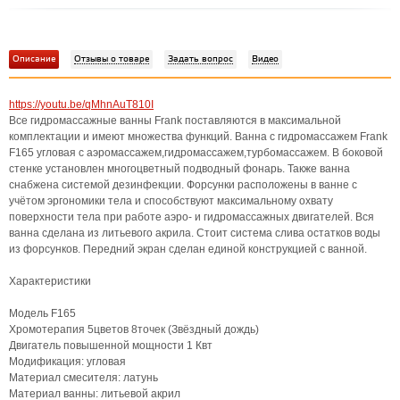
Описание
Отзывы о товаре
Задать вопрос
Видео
https://youtu.be/qMhnAuT810I
Все гидромассажные ванны Frank поставляются в максимальной
комплектации и имеют множества функций. Ванна с гидромассажем Frank
F165 угловая с аэромассажем,гидромассажем,турбомассажем. В боковой
стенке установлен многоцветный подводный фонарь. Также ванна
снабжена системой дезинфекции. Форсунки расположены в ванне с
учётом эргономики тела и способствуют максимальному охвату
поверхности тела при работе аэро- и гидромассажных двигателей. Вся
ванна сделана из литьевого акрила. Стоит система слива остатков воды
из форсунков. Передний экран сделан единой конструкцией с ванной.
Характеристики
Модель F165
Хромотерапия 5цветов 8точек (Звёздный дождь)
Двигатель повышенной мощности 1 Квт
Модификация: угловая
Материал смесителя: латунь
Материал ванны: литьевой акрил