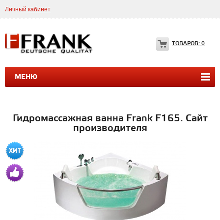
Личный кабинет
8(499)399-35-49
Frank.ltd@yahoo.com
ТОВАРОВ:
0
МЕНЮ
ДУШЕВЫЕ КАБИНЫ
ДУШЕВЫЕ БОКСЫ
ВАННЫ
Гидромассажная ванна Frank F165. Сайт
производителя