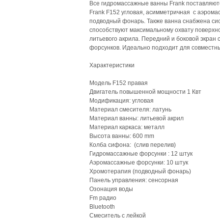
Все гидромассажные ванны Frank поставляют
Frank F152 угловая, асимметричная с аэрома
подводный фонарь. Также ванна снабжена сис
способствуют максимальному охвату поверхно
литьевого акрила. Передний и боковой экран 
форсунков. Идеально подходит для совместн
Характеристики
Модель F152 правая
Двигатель повышенной мощности 1 Квт
Модификация: угловая
Материал смесителя: латунь
Материал ванны: литьевой акрил
Материал каркаса: металл
Высота ванны: 600 mm
Колба сифона: (слив перелив)
Гидромассажные форсунки : 12 штук
Аэромассажные форсунки: 10 штук
Хромотерапия (подводный фонарь)
Панель управления: сенсорная
Озонация воды
Fm радио
Bluetooth
Смеситель с лейкой