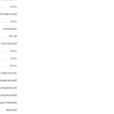
есть
огоцветный
есть
озонация
60 см
сенсорный
есть
есть
есть
 смеситель
ерамический
позиционная
позиционный
одголовника
чёрный