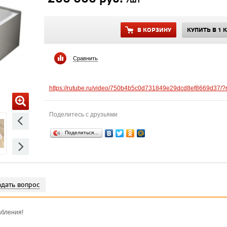
/шт
В КОРЗИНУ
КУПИТЬ В 1 
Сравнить
https://rutube.ru/video/750b4b5c0d731849e29dcd8ef8669d37/?
Поделитесь с друзьями
Поделиться…
адать вопрос
абления!