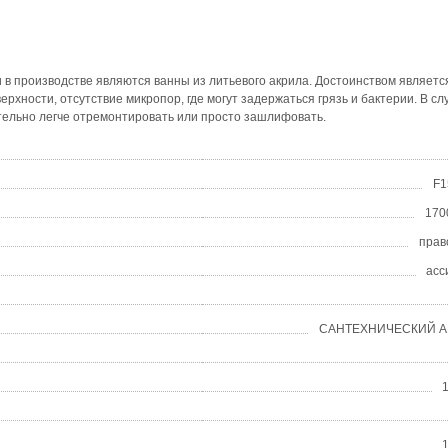
в производстве являются ванны из литьевого акрила. Достоинством являетс
рхности, отсутствие микропор, где могут задержаться грязь и бактерии. В сл
тельно легче отремонтировать или просто зашлифовать.
F1
170
прав
асс
САНТЕХНИЧЕСКИЙ А