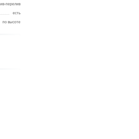
лив-перелив
есть
по высоте