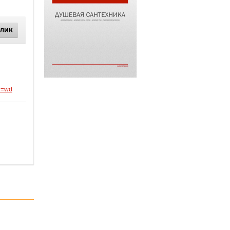
КЛИК
r=wd