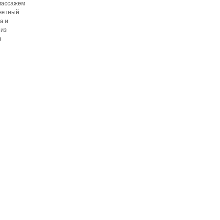
массажем
цветный
а и
 из
з