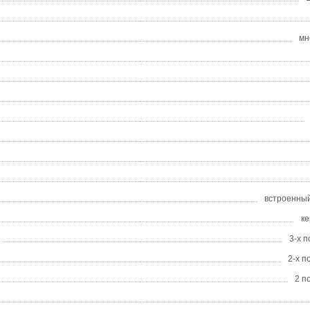
мн
встроенный
к
3-х 
2-х 
2 п