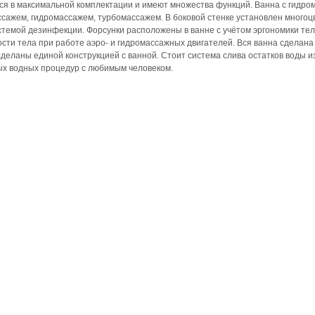
ся в максимальной комплектации и имеют множества функций. Ванна с гидро
ссажем, гидромассажем, турбомассажем. В боковой стенке установлен много
темой дезинфекции. Форсунки расположены в ванне с учётом эргономики тел
сти тела при работе аэро- и гидромассажных двигателей. Вся ванна сделана
сделаны единой конструкцией с ванной. Стоит система слива остатков воды и
ых водных процедур с любимым человеком.