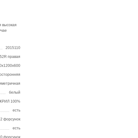
я высокая
учае
2015110
52R правая
0х1200х600
осторонняя
иметричная
белый
КРИЛ 100%
есть
12 форсунок
есть
10 форсунок