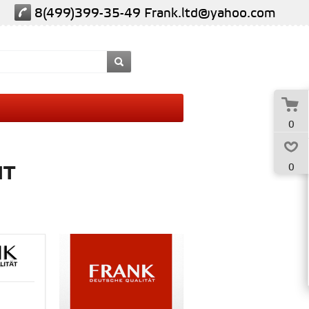
8(499)399-35-49
Frank.ltd@yahoo.com
0
йт
0