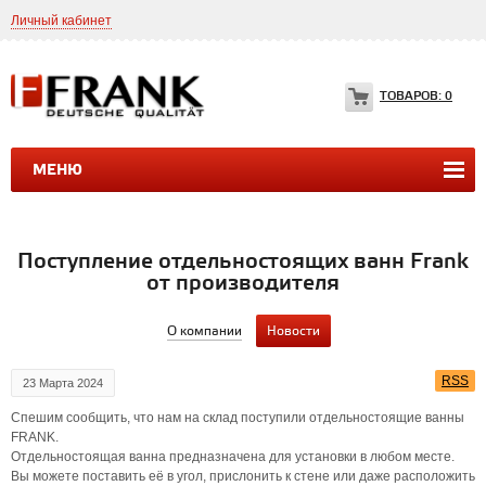
Личный кабинет
8(499)399-35-49
Frank.ltd@yahoo.com
ТОВАРОВ:
0
МЕНЮ
ДУШЕВЫЕ КАБИНЫ
ДУШЕВЫЕ БОКСЫ
ВАННЫ
Поступление отдельностоящих ванн Frank
от производителя
О компании
Новости
RSS
23 Марта 2024
Спешим сообщить, что нам на склад поступили отдельностоящие ванны
FRANK.
Отдельностоящая ванна предназначена для установки в любом месте.
Вы можете поставить её в угол, прислонить к стене или даже расположить