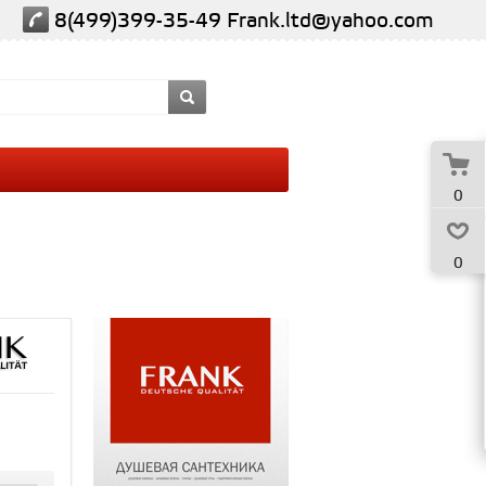
8(499)399-35-49
Frank.ltd@yahoo.com
0
0