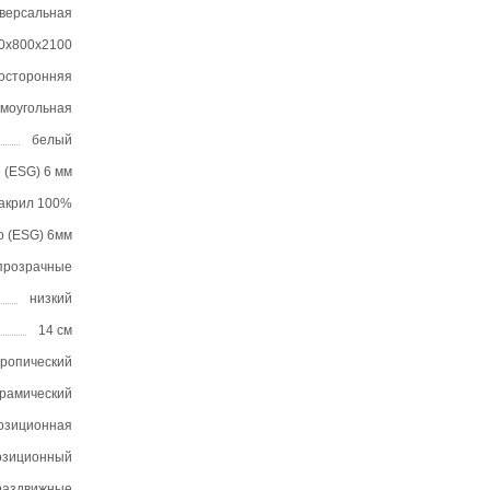
иверсальная
0х800х2100
осторонняя
моугольная
белый
 (ESG) 6 мм
акрил 100%
о (ESG) 6мм
прозрачные
низкий
14 см
тропический
ерамический
позиционная
позиционный
раздвижные