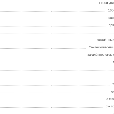
F1000 ун
100
прав
пря
закалённые
Сантехнический 
закалённое стекл
к
3-х 
3-х 