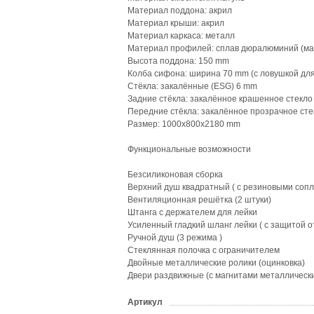
Материал поддона: акрил
Материал крыши: акрил
Материал каркаса: металл
Материал профилей: сплав дюралюминий (ма
Высота поддона: 150 mm
Колба сифона: ширина 70 mm (с ловушкой для
Стёкла: закалённые (ESG) 6 mm
Задние стёкла: закалённое крашенное стекло
Передние стёкла: закалённое прозрачное сте
Размер: 1000х800х2180 mm
Функциональные возможности
Безсиликоновая сборка
Верхний душ квадратный ( с резиновыми сопл
Вентиляционная решётка (2 штуки)
Штанга с держателем для лейки
Усиленный гладкий шланг лейки ( с защитой о
Ручной душ (3 режима )
Стеклянная полочка с ограничителем
Двойные металлические ролики (оцинковка)
Двери раздвижные (с магнитами металлическ
Артикул
?