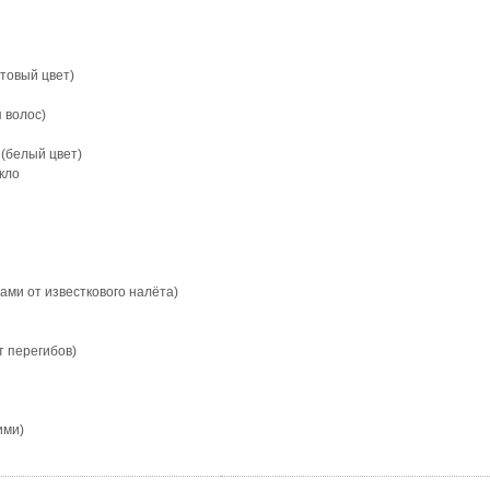
товый цвет)
 волос)
 (белый цвет)
кло
ами от известкового налёта)
т перегибов)
ими)